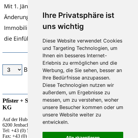
Mit 1. Jänner 2026 tritt eine der bedeutendsten
Ihre Privatsphäre ist
Änderungen im Bereich der
uns wichtig
Immobilienbesteuerung der letzten Jahre in Kraft:
die Einführung einer zwingend unechten...
Diese Website verwendet Cookies
und Targeting Technologien, um
Ihnen ein besseres Internet-
Erlebnis zu ermöglichen und die
Beiträge / Seite
Werbung, die Sie sehen, besser an
Ihre Bedürfnisse anzupassen.
Diese Technologien nutzen wir
KURZTEXT AUSBLENDEN
außerdem, um Ergebnisse zu
messen, um zu verstehen, woher
Pfister + Schwaiger Steuerberatungs-GmbH & Co
unsere Besucher kommen oder um
KG
unsere Website weiter zu
Auf der Huben 1
entwickeln.
6200 Jenbach
Tel: +43 (0) 5244 63 818-0
Fax: +43 (0) 5244 63 818 -18
Alle akzeptieren