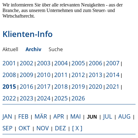
Wir informieren Sie über alle relevanten Neuigkeiten - aus der
Branche, aus unserem Unternehmen und zum Steuer- und
Wirtschaftsrecht.
Klienten-Info
Aktuell
Archiv
Suche
2001
2002
2003
2004
2005
2006
2007
|
|
|
|
|
|
|
2008
2009
2010
2011
2012
2013
2014
|
|
|
|
|
|
|
2015
2016
2017
2018
2019
2020
2021
|
|
|
|
|
|
|
2022
2023
2024
2025
2026
|
|
|
|
JAN
FEB
MÄR
APR
MAI
JUL
AUG
|
|
|
|
|
JUN
|
|
|
SEP
OKT
NOV
DEZ
[ X ]
|
|
|
|