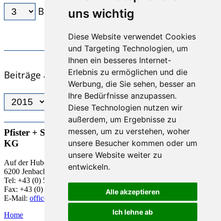
Beiträge / Seite
uns wichtig
Diese Website verwendet Cookies
KURZTEXT AUSBLENDEN
und Targeting Technologien, um
Ihnen ein besseres Internet-
Erlebnis zu ermöglichen und die
Beiträge aus diesem Monat:
Werbung, die Sie sehen, besser an
Ihre Bedürfnisse anzupassen.
Diese Technologien nutzen wir
außerdem, um Ergebnisse zu
messen, um zu verstehen, woher
Pfister + Schwaiger Steuerberatungs-GmbH & Co
unsere Besucher kommen oder um
KG
unsere Website weiter zu
Auf der Huben 1
entwickeln.
6200 Jenbach
Tel: +43 (0) 5244 63 818-0
Fax: +43 (0) 5244 63 818 -18
Alle akzeptieren
E-Mail:
office@pfister.co.at
Ich lehne ab
Home